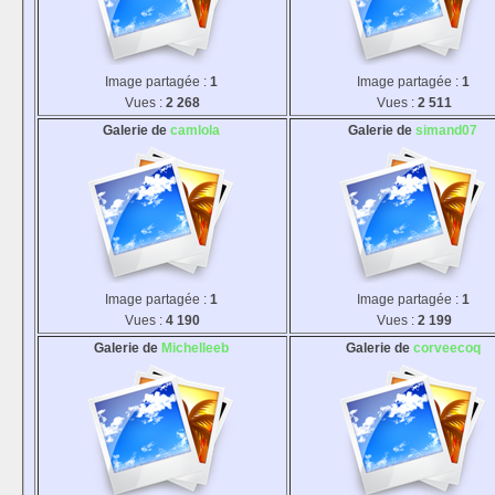
Image partagée :
1
Image partagée :
1
Vues :
2 268
Vues :
2 511
Galerie de
camlola
Galerie de
simand07
Image partagée :
1
Image partagée :
1
Vues :
4 190
Vues :
2 199
Galerie de
Michelleeb
Galerie de
corveecoq