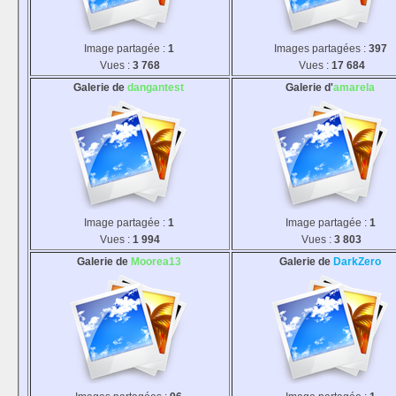
Image partagée :
1
Images partagées :
397
Vues :
3 768
Vues :
17 684
Galerie de
dangantest
Galerie d'
amarela
Image partagée :
1
Image partagée :
1
Vues :
1 994
Vues :
3 803
Galerie de
Moorea13
Galerie de
DarkZero