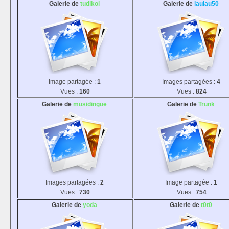
Galerie de
tudikoi
Galerie de
laulau50
Image partagée :
1
Images partagées :
4
Vues :
160
Vues :
824
Galerie de
musidingue
Galerie de
Trunk
Images partagées :
2
Image partagée :
1
Vues :
730
Vues :
754
Galerie de
yoda
Galerie de
t0t0