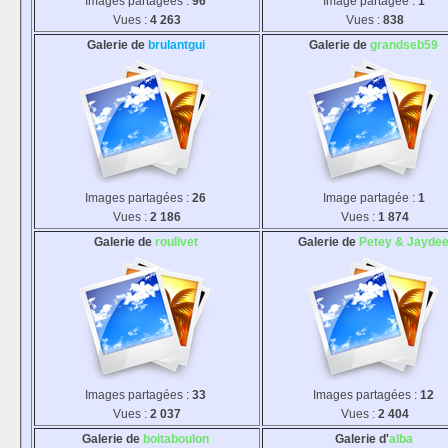
Images partagées :
96
Image partagée :
1
Vues :
4 263
Vues :
838
Galerie de
brulantgui
Galerie de
grandseb59
Images partagées :
26
Image partagée :
1
Vues :
2 186
Vues :
1 874
Galerie de
roulivet
Galerie de
Petey & Jayde
Images partagées :
33
Images partagées :
12
Vues :
2 037
Vues :
2 404
Galerie de
boitaboulon
Galerie d'
alba