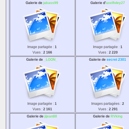
Galerie de
jakass99
Galerie d'
axelfoley27
Image partagée :
1
Image partagée :
1
Vues :
2 166
Vues :
2 220
Galerie de
_LOON_
Galerie de
secret 2301
Image partagée :
1
Images partagées :
2
Vues :
2 161
Vues :
2 291
Galerie de
jijean88
Galerie de
RVking