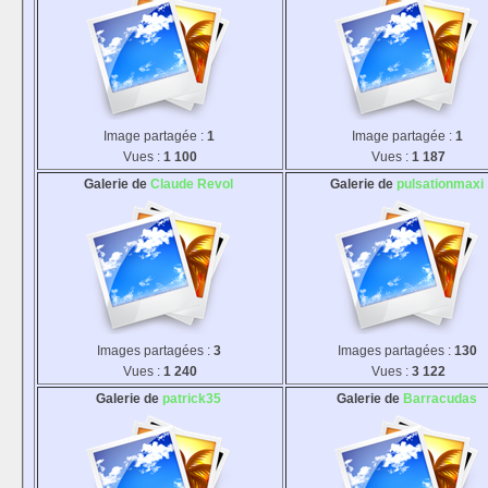
Image partagée :
1
Image partagée :
1
Vues :
1 100
Vues :
1 187
Galerie de
Claude Revol
Galerie de
pulsationmaxi
Images partagées :
3
Images partagées :
130
Vues :
1 240
Vues :
3 122
Galerie de
patrick35
Galerie de
Barracudas