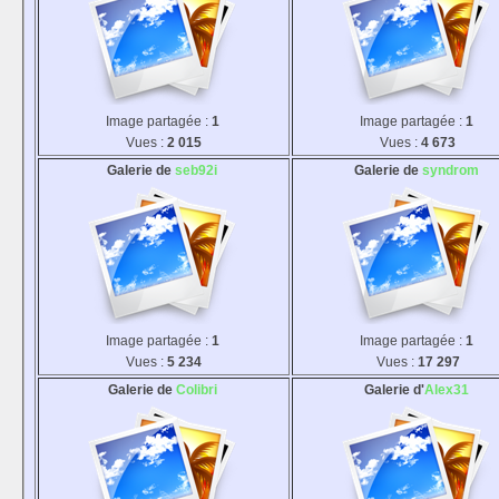
Image partagée :
1
Image partagée :
1
Vues :
2 015
Vues :
4 673
Galerie de
seb92i
Galerie de
syndrom
Image partagée :
1
Image partagée :
1
Vues :
5 234
Vues :
17 297
Galerie de
Colibri
Galerie d'
Alex31