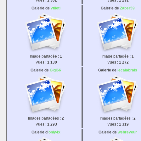
Vues :
1 302
Vues :
1 291
Galerie de
vtileti
Galerie de
Zaber59
Image partagée :
1
Image partagée :
1
Vues :
1 130
Vues :
1 272
Galerie de
Gigi66
Galerie de
lecalabrais
Images partagées :
2
Images partagées :
2
Vues :
1 293
Vues :
1 319
Galerie d'
only4x
Galerie de
webreveur