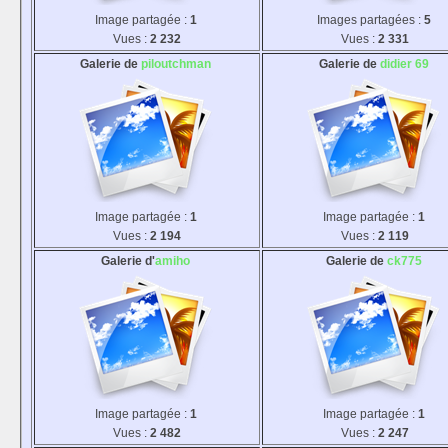
Image partagée :
1
Images partagées :
5
Vues :
2 232
Vues :
2 331
Galerie de
piloutchman
Galerie de
didier 69
Image partagée :
1
Image partagée :
1
Vues :
2 194
Vues :
2 119
Galerie d'
amiho
Galerie de
ck775
Image partagée :
1
Image partagée :
1
Vues :
2 482
Vues :
2 247