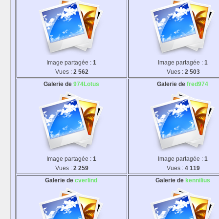
Image partagée :
1
Image partagée :
1
Vues :
2 562
Vues :
2 503
Galerie de
974Lotus
Galerie de
fred974
Image partagée :
1
Image partagée :
1
Vues :
2 259
Vues :
4 119
Galerie de
cverlind
Galerie de
kennilius