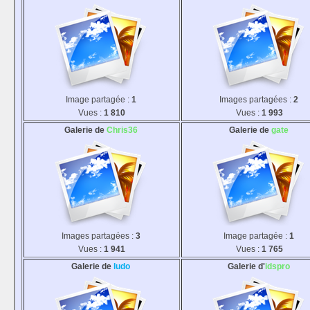
Image partagée :
1
Images partagées :
2
Vues :
1 810
Vues :
1 993
Galerie de
Chris36
Galerie de
gate
Images partagées :
3
Image partagée :
1
Vues :
1 941
Vues :
1 765
Galerie de
ludo
Galerie d'
idspro