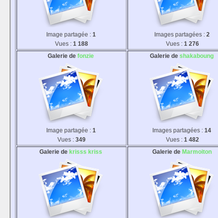
Image partagée :
1
Images partagées :
2
Vues :
1 188
Vues :
1 276
Galerie de
fonzie
Galerie de
shakaboung
Image partagée :
1
Images partagées :
14
Vues :
349
Vues :
1 482
Galerie de
krisss kriss
Galerie de
Marmoiton