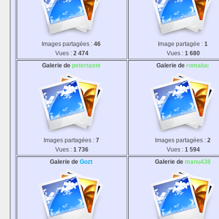
Images partagées :
46
Image partagée :
1
Vues :
2 474
Vues :
1 680
Galerie de
petertaste
Galerie de
romaluc
Images partagées :
7
Images partagées :
2
Vues :
1 736
Vues :
1 594
Galerie de
Gozt
Galerie de
manu438