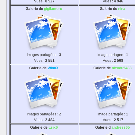
Vues :
8 527
Vues :
4 946
Galerie de
gigilamoro
Galerie de
nina
Images partagées :
3
Image partagée :
1
Vues :
2 551
Vues :
2 568
Galerie de
WinuX
Galerie de
nicodu5488
Images partagées :
2
Image partagée :
1
Vues :
2 484
Vues :
2 517
Galerie de
Lsix6
Galerie d'
andress65