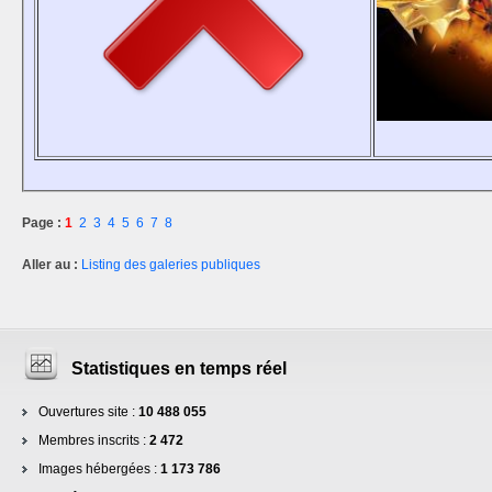
Page :
1
2
3
4
5
6
7
8
Aller au :
Listing des galeries publiques
Statistiques en temps réel
Ouvertures site :
10 488 055
Membres inscrits :
2 472
Images hébergées :
1 173 786