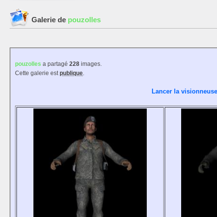
Galerie de
pouzolles
pouzolles
a partagé
228
images.
Cette galerie est
publique
.
Lancer la visionneuse